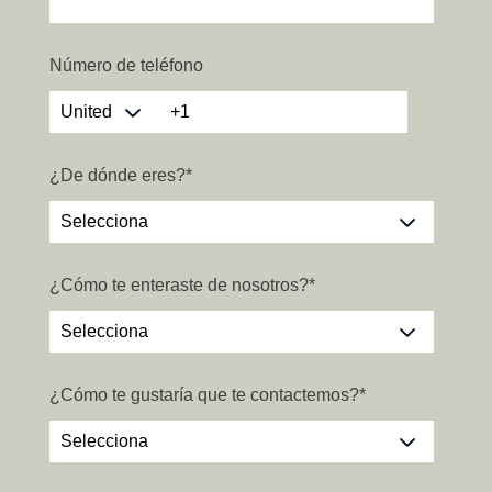
Número de teléfono
¿De dónde eres?
*
¿Cómo te enteraste de nosotros?
*
¿Cómo te gustaría que te contactemos?
*