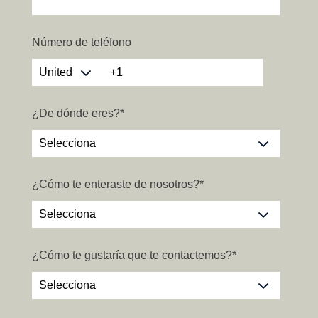
Número de teléfono
¿De dónde eres?
*
¿Cómo te enteraste de nosotros?
*
¿Cómo te gustaría que te contactemos?
*