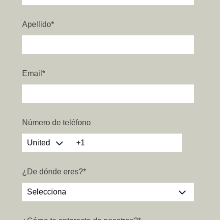
Apellido
*
Email
*
Número de teléfono
¿De dónde eres?
*