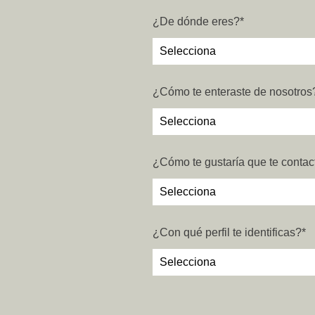
¿De dónde eres?
*
¿Cómo te enteraste de nosotros
¿Cómo te gustaría que te conta
¿Con qué perfil te identificas?
*