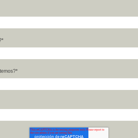
?
*
ctemos?
*